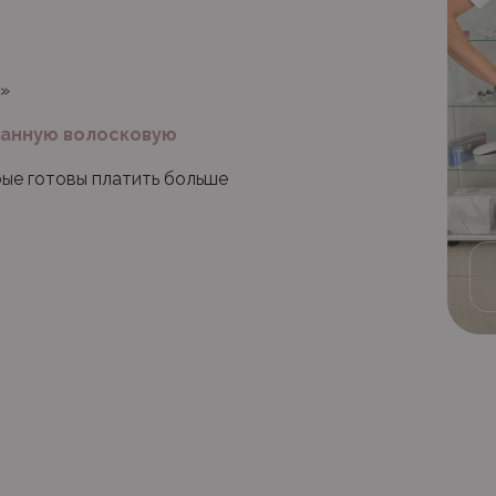
х»
ванную волосковую
рые готовы платить больше