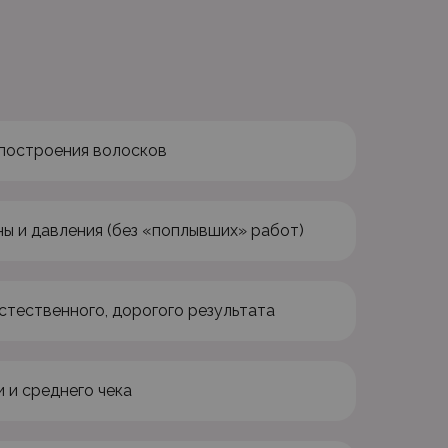
 построения волосков
ы и давления (без «поплывших» работ)
стественного, дорогого результата
 и среднего чека