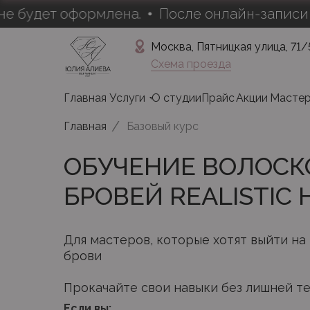
т оформлена.
После онлайн-записи обязате
Москва, Пятницкая улица, 71/
Схема проезда
Главная
Услуги
О студии
Прайс
Акции
Масте
/
Главная
Базовый курс
ОБУЧЕНИЕ ВОЛОСК
БРОВЕЙ REALISTIC 
Для мастеров, которые хотят выйти на
брови
Прокачайте свои навыки без лишней т
Если вы: