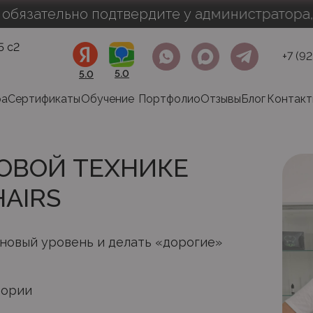
льно подтвердите у администратора, иначе з
5 с2
+7 (9
5.0
5.0
ра
Сертификаты
Обучение
Портфолио
Отзывы
Блог
Контакт
ОВОЙ ТЕХНИКЕ
HAIRS
 новый уровень и делать «дорогие»
еории