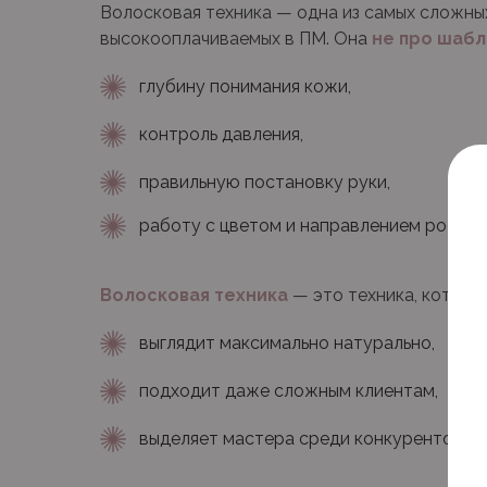
Волосковая техника — одна из самых сложны
высокооплачиваемых в ПМ. Она
не про шаб
глубину понимания кожи,
контроль давления,
правильную постановку руки,
работу с цветом и направлением роста 
Волосковая техника
— это техника, которая
выглядит максимально натурально,
подходит даже сложным клиентам,
выделяет мастера среди конкурентов.