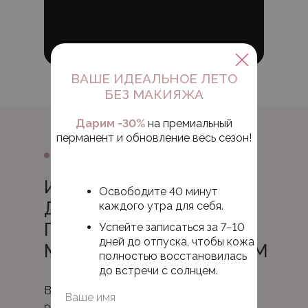
ВАШЕ ИДЕАЛЬНОЕ ЛЕТО
БЕЗ МАКИЯЖА
Дарим -30%
на премиальный
перманент и обновление весь сезон!
Как проходит
ИЗНУТРИ: КАК МЫ
Освободите 40 минут
ДЕЛАЕМ
каждого утра для себя.
ПЕРМАНЕНТНЫЙ
Успейте записаться за 7−10
дней до отпуска, чтобы кожа
МАКИЯЖ НАТУРАЛЬНЫМ
полностью восстановилась
до встречи с солнцем.
В этом видео вы увидите, как выглядит
результат перманентного макияжа