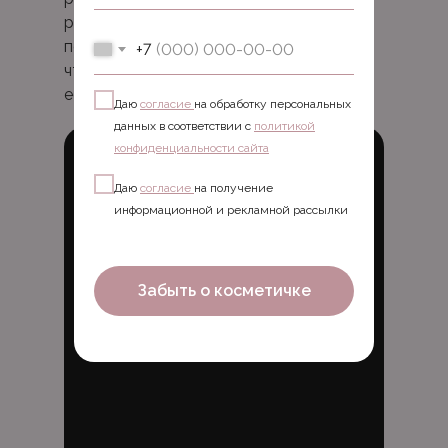
разных зон — бровей, губ и век. Мы
показываем реальные работы мастера,
+7
чтобы вы могли оценить аккуратность,
естественность и качество исполнения.
Даю
согласие
на обработку персональных
данных в соответствии с
политикой
конфиденциальности сайта
Даю
согласие
на получение
информационной и рекламной рассылки
Забыть о косметичке