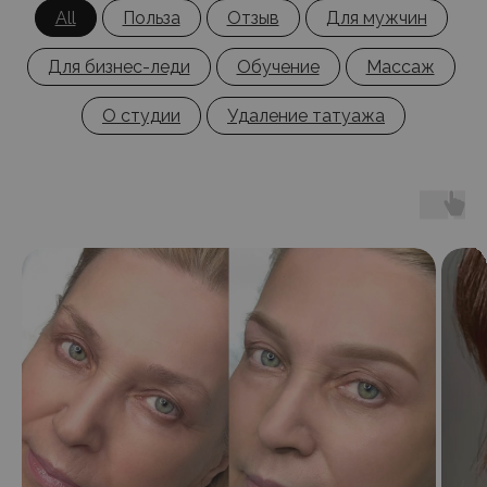
All
Польза
Отзыв
Для мужчин
Для бизнес-леди
Обучение
Массаж
О студии
Удаление татуажа