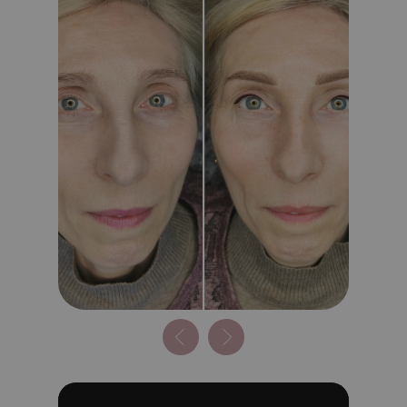
Идеальное решение для знойного лета.
Забудьте о поплывшей туши,
карандашах и фиксирующих гелях для
бровей. Каждое утро вы просыпаетесь
безупречной, тратя время только на
чашку кофе, а не на макияж.
Архитектура взгляда:
Премиальный
перманент бровей в технике на ваш
выбор — ювелирные натуральные
волоски Realistic Hairs или невесомая
пудровая дымка Airy Brows.
Акцент и глубина:
Деликатное
заполнение межресничного
пространства или профессиональное
наращивание ресниц у топ-мастера для
максимальной выразительности глаз.