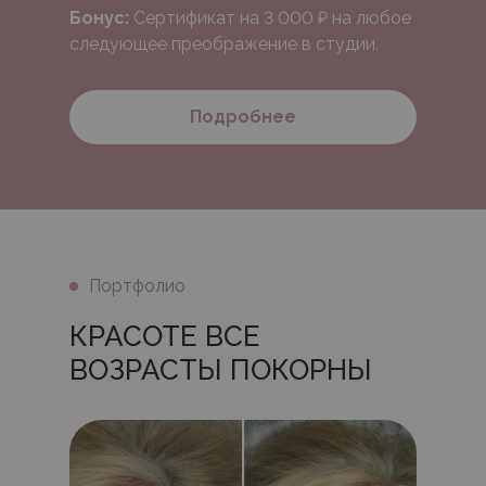
Бонус:
Сертификат на 3 000 ₽ на любое
следующее преображение в студии.
Подробнее
МИНУС 40 МИНУТ
КАЖДОЕ УТРО:
Портфолио
КОМПЛЕКС «ВЗГЛЯД
ПОД КЛЮЧ» В СТУДИИ
КРАСОТЕ ВСЕ
ЮЛИИ АЛИЕВОЙ
ВОЗРАСТЫ ПОКОРНЫ
Распахнутый, выразительный взгляд без
эффекта тяжести и утренней рутины