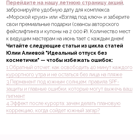
Перейдите на нашу летнюю страницу акций
,
забронируйте удобную дату для комплекса
«Морской круиз» или «Взгляд под ключ» и заберите
свои премиальные подарки (сеансы авторского
фейслифтинга и купоны на 2 000 ₽). Количество мест
к ведущим мастерам на июнь тает с каждым днем!
Читайте следующие статьи из цикла статей
Юлии Алиевой "Идеальный отпуск без
косметички" — чтобы избежать ошибок:
1.Обратный отсчет: как освободить 40 минут каждого
курортного утра и не остаться без лица на пляже
3.Перманент под южным солнцем: правила SPF-
защиты и главные ошибки, которые могут выжечь ваш
пигмент
4.Эффект после курорта: зачем делать плановую
коррекцию, когда сойдет южный загар?