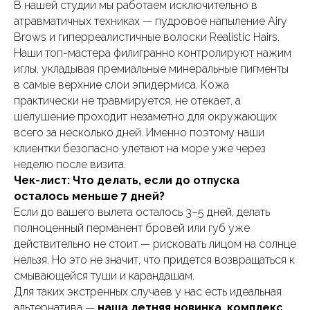
В нашей студии мы работаем исключительно в
атравматичных техниках — пудровое напыление Airy
Brows и гиперреалистичные волоски Realistic Hairs.
Наши топ-мастера филигранно контролируют нажим
иглы, укладывая премиальные минеральные пигменты
в самые верхние слои эпидермиса. Кожа
практически не травмируется, не отекает, а
шелушение проходит незаметно для окружающих
всего за несколько дней. Именно поэтому наши
клиентки безопасно улетают на море уже через
неделю после визита.
Чек-лист: Что делать, если до отпуска
осталось меньше 7 дней?
Если до вашего вылета осталось 3–5 дней, делать
полноценный перманент бровей или губ уже
действительно не стоит — рисковать лицом на солнце
нельзя. Но это не значит, что придется возвращаться к
смывающейся туши и карандашам.
Для таких экстренных случаев у нас есть идеальная
альтернатива —
наша летняя новинка, комплекс