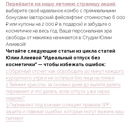
Перейдите на нашу летнюю страницу акций
,
выберите своё идеальное комбо с премиальными
бонусами (авторский фейслифтинг стоимостью 6 000
₽ или купоны на 2 000 ₽ в подарок) и забудьте о
косметичке на весь год. Ваша персональная эра
свободы от макияжа начинается в Студии Юлии
Алиевой!
Читайте следующие статьи из цикла статей
Юлии Алиевой "Идеальный отпуск без
косметички" — чтобы избежать ошибок:
1.Обратный отсчет: как освободить 40 минут каждого
курортного утра и не остаться без лица на пляже
2.Тайминг красоты: за сколько дней до вылета делать
перманент и что делать, если отпуск уже через
неделю?
3.Перманент под южным солнцем: правила SPF-
защиты и главные ошибки, которые могут выжечь ваш
пигмент