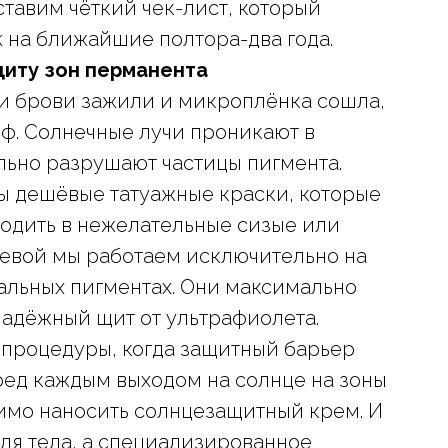
ставим чёткий чек-лист, который
 на ближайшие полтора-два года.
щиту зон перманента
и брови зажили и микроплёнка сошла,
миф. Солнечные лучи проникают в
льно разрушают частицы пигмента.
ы дешёвые татуажные краски, которые
ходить в нежелательные сизые или
евой мы работаем исключительно на
альных пигментах. Они максимально
надёжный щит от ультрафиолета.
процедуры, когда защитный барьер
ред каждым выходом на солнце на зоны
димо наносить солнцезащитный крем. И
ля тела, а специализированное